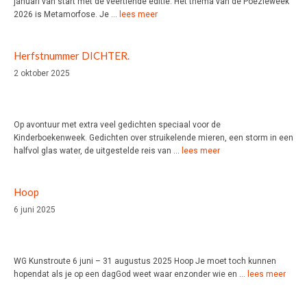
januari van start met de veertiende editie. Het thema van de Poëzieweek
2026 is Metamorfose. Je …
lees meer
Herfstnummer DICHTER.
2 oktober 2025
Op avontuur met extra veel gedichten speciaal voor de
Kinderboekenweek. Gedichten over struikelende mieren, een storm in een
halfvol glas water, de uitgestelde reis van …
lees meer
Hoop
6 juni 2025
WG Kunstroute 6 juni – 31 augustus 2025 Hoop Je moet toch kunnen
hopendat als je op een dagGod weet waar enzonder wie en …
lees meer